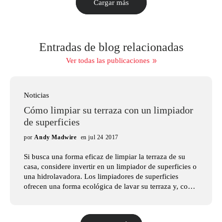
Cargar más
Entradas de blog relacionadas
Ver todas las publicaciones
Noticias
Cómo limpiar su terraza con un limpiador
de superficies
por
Andy Madwire
en jul 24 2017
Si busca una forma eficaz de limpiar la terraza de su
casa, considere invertir en un limpiador de superficies o
una hidrolavadora. Los limpiadores de superficies
ofrecen una forma ecológica de lavar su terraza y, con
la gran variedad de hidrolavadoras disponibles, es fácil
encontrar una que se adapte a sus necesidades. En este
artículo, veremos los pasos necesarios para lavar su