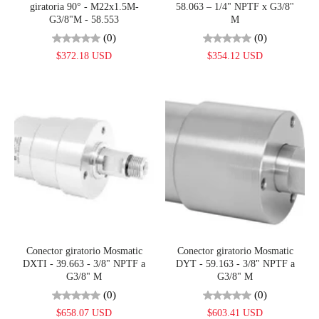
giratoria 90° - M22x1.5M-
58.063 – 1/4" NPTF x G3/8"
G3/8"M - 58.553
M
(0)
(0)
$372.18 USD
$354.12 USD
Conector giratorio Mosmatic
Conector giratorio Mosmatic
DXTI - 39.663 - 3/8" NPTF a
DYT - 59.163 - 3/8" NPTF a
G3/8" M
G3/8" M
(0)
(0)
$658.07 USD
$603.41 USD