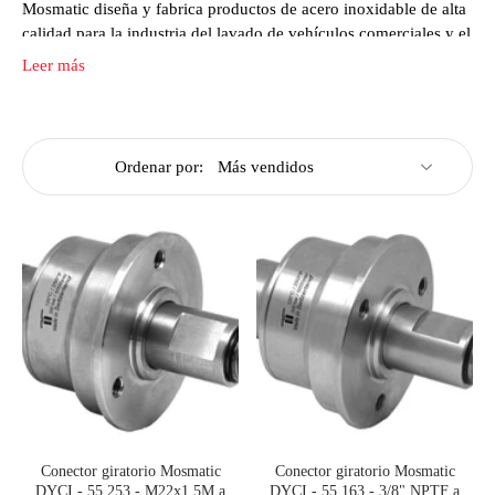
Mosmatic diseña y fabrica productos de acero inoxidable de alta
calidad para la industria del lavado de vehículos comerciales y el
mercado de la limpieza a alta presión. Los eslabones giratorios
Leer más
Mosmatic están diseñados para funcionar sin problemas en
condiciones de alta presión y están creados para durar mucho
tiempo y no requerir mantenimiento.
Los cabezales giratorios Mosmatic se utilizan en brazos de
Ordenar por:
lavado de automóviles de techo y pared, brazos de aire, lavados
automáticos de automóviles y bahías de lavado de automóviles
de autoservicio. También se utilizan en sistemas de limpieza
industrial especializados. En The Mosmatic Professional puede
encontrar artículos especiales únicos como limpiadores de
conductos, arañas de cabezal giratorio, limpiadores de pozos de
acceso y limpiadores de chasis, por nombrar solo algunos.
Conector giratorio Mosmatic
Conector giratorio Mosmatic
DYCI - 55.253 - M22x1.5M a
DYCI - 55.163 - 3/8" NPTF a